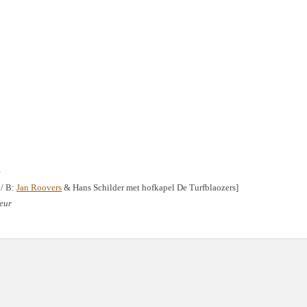
e
 / B:
Jan Roovers
& Hans Schilder met hofkapel De Turfblaozers]
Leur