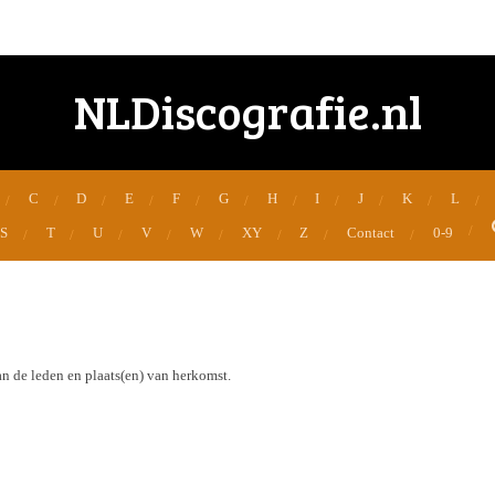
NLDiscografie.nl
C
D
E
F
G
H
I
J
K
L
S
T
U
V
W
XY
Z
Contact
0-9
n de leden en plaats(en) van herkomst.