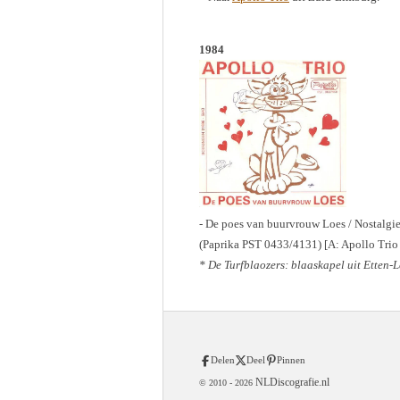
1984
- De poes van buurvrouw Loes / Nostalgi
(Paprika PST 0433/4131) [A: Apollo Trio
* De Turfblaozers: blaaskapel uit Etten-
Delen
Deel
Pinnen
NLDiscografie.nl
© 2010 -
2026