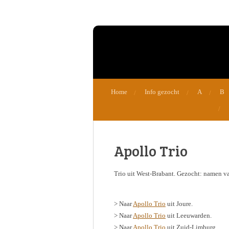
Ga
direct
naar
de
hoofdinhoud
Home
Info gezocht
A
B
Apollo Trio
Trio uit West-Brabant. Gezocht: namen va
> Naar
Apollo Trio
uit Joure.
> Naar
Apollo Trio
uit Leeuwarden.
> Naar
Apollo Trio
uit Zuid-Limburg.