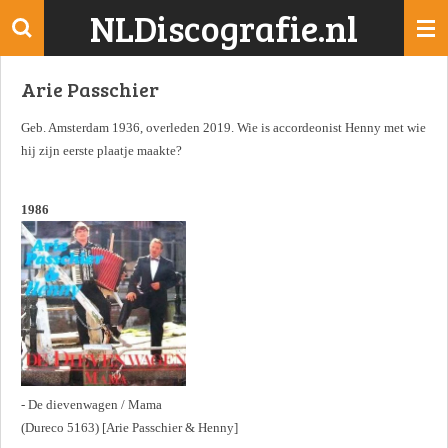
NLDiscografie.nl
Ga
direct
naar
Arie Passchier
de
hoofdinhoud
Geb. Amsterdam 1936, overleden 2019. Wie is accordeonist Henny met wie
hij zijn eerste plaatje maakte?
1986
- De dievenwagen / Mama
(Dureco 5163) [Arie Passchier & Henny]