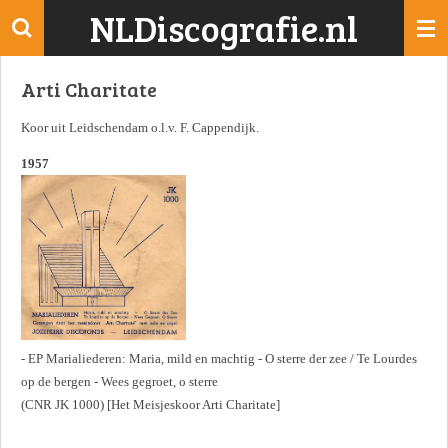
NLDiscografie.nl
Ga
direct
naar
Arti Charitate
de
hoofdinhoud
Koor uit Leidschendam o.l.v. F. Cappendijk.
1957
- EP Marialiederen: Maria, mild en machtig - O sterre der zee / Te Lourdes
op de bergen - Wees gegroet, o sterre
(CNR JK 1000) [Het Meisjeskoor Arti Charitate]