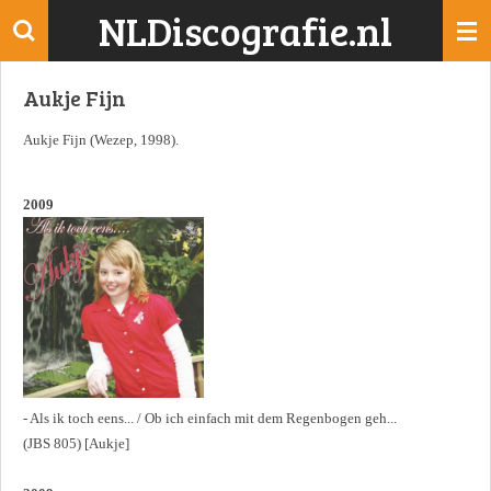
NLDiscografie.nl
Ga
direct
naar
Aukje Fijn
de
hoofdinhoud
Aukje Fijn (Wezep, 1998).
2009
- Als ik toch eens... / Ob ich einfach mit dem Regenbogen geh...
(JBS 805) [Aukje]