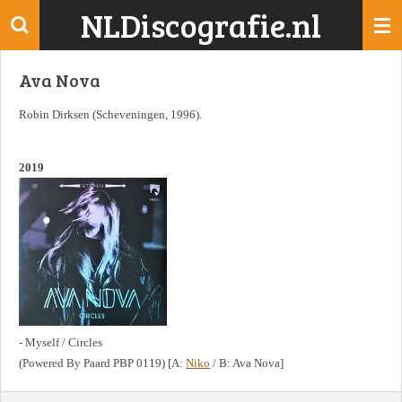
NLDiscografie.nl
Ga
direct
naar
Ava Nova
de
hoofdinhoud
Robin Dirksen (Scheveningen, 1996).
2019
- Myself / Circles
(Powered By Paard PBP 0119) [A:
Niko
/ B: Ava Nova]