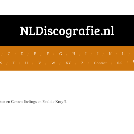
NLDiscografie.nl
C
D
E
F
G
H
I
J
K
L
S
T
U
V
W
XY
Z
Contact
0-9
en en Gerben Ibelings en Paul de Kruyff.