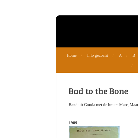
Ga
direct
naar
de
hoofdinhoud
Home
Info gezocht
A
B
Bad to the Bone
Band uit Gouda met de broers Marc, Maart
1989