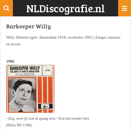
NLDiscografie.nl
Ga
direct
naar
Barkeeper Willy
de
hoofdinhoud
Willy Sibbelee (geb. Amsterdam 1918, overleden 1992.) Zanger, imitator
en acteur.
1966
- Zeg, weet jij wat ik graag wou / Een bar zonder bier
(Delta DS 1168)