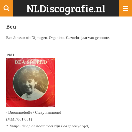
NLDiscografie.nl
Ga
direct
naar
Bea
de
hoofdinhoud
Bea Janssen uit Nijmegen. Organiste. Gezocht: jaar van geboorte.
1981
- Droommelodie / Crazy hammond
(MMP 061 081)
* Taalfoutje op de hoes: moet zijn Bea speelt (orgel)