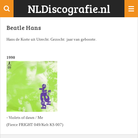
NLDiscografie.nl
Ga
direct
naar
Beatle Hans
de
hoofdinhoud
Hans de Korte uit Utrecht. Gezocht: jaar van geboorte.
1990
- Violets of dawn / Me
(Fierce FRIGHT 049/Kelt KS 007)