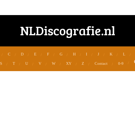
NLDiscografie.nl
C
D
E
F
G
H
I
J
K
L
S
T
U
V
W
XY
Z
Contact
0-9