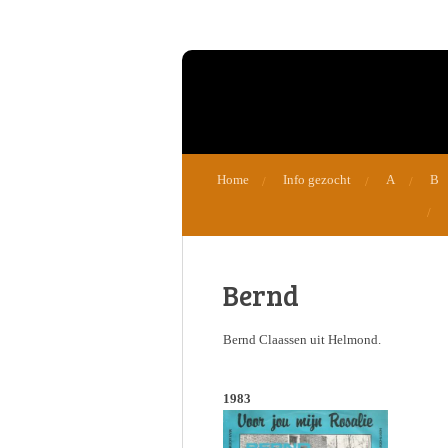
Ga
direct
naar
de
hoofdinhoud
Home
Info gezocht
A
B
Bernd
Bernd Claassen uit Helmond.
1983