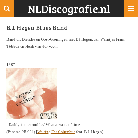
NLDiscografie.nl
Ga
direct
naar
B.J. Hegen Blues Band
de
hoofdinhoud
Band uit Drenthe en Oost-Groningen met Bé Hegen, Jan Warntjes Frans
Többen en Henk van der Veen.
1987
- Daddy is the trouble / What a waste of time
(Panama PR 001) [
Waiting For Columbus
feat. B.J. Hegen]