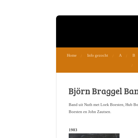
Ga
direct
naar
de
hoofdinhoud
Home
Info gezocht
A
B
Björn Braggel Ba
Band uit Nuth met Loek Boesten, Hub Boes
Boesten en John Zautsen.
1983