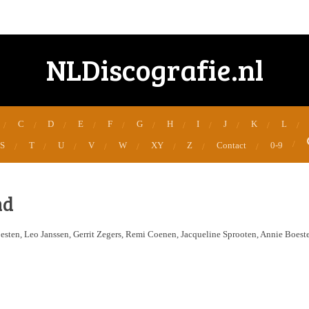
NLDiscografie.nl
C
D
E
F
G
H
I
J
K
L
S
T
U
V
W
XY
Z
Contact
0-9
nd
ten, Leo Janssen, Gerrit Zegers, Remi Coenen, Jacqueline Sprooten, Annie Boesten