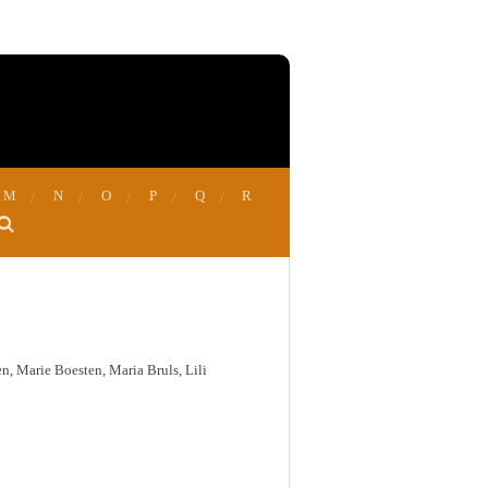
M
N
O
P
Q
R
, Marie Boesten, Maria Bruls, Lili