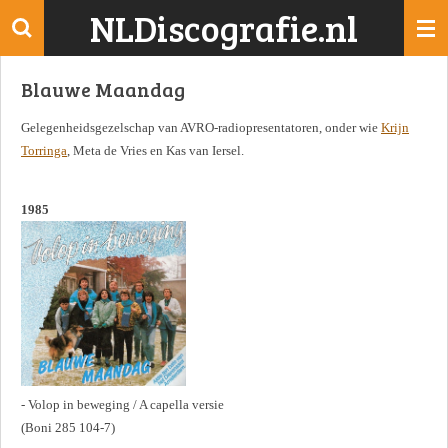
NLDiscografie.nl
Ga
direct
naar
Blauwe Maandag
de
hoofdinhoud
Gelegenheidsgezelschap van AVRO-radiopresentatoren, onder wie
Krijn
Torringa
, Meta de Vries en Kas van Iersel.
1985
- Volop in beweging / A capella versie
(Boni 285 104-7)