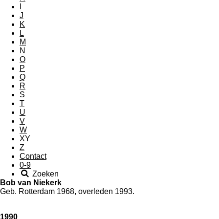
I
J
K
L
M
N
O
P
Q
R
S
T
U
V
W
XY
Z
Contact
0-9
Zoeken
Bob van Niekerk
Geb. Rotterdam 1968, overleden 1993.
1990