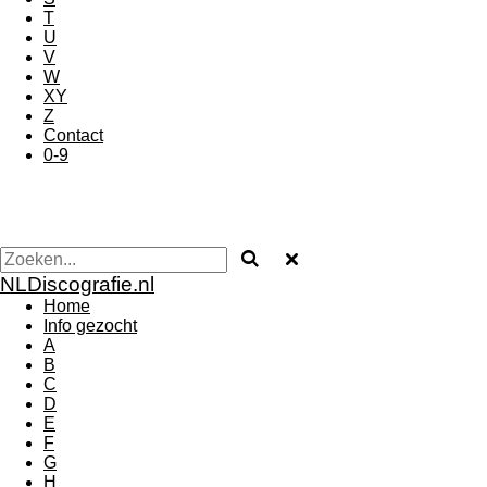
T
U
V
W
XY
Z
Contact
0-9
NLDiscografie.nl
Home
Info gezocht
A
B
C
D
E
F
G
H