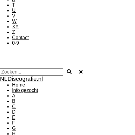
T
U
V
W
XY
Z
Contact
0-9
NLDiscografie.nl
Home
Info gezocht
A
B
C
D
E
F
G
H