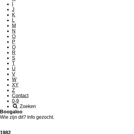
I
J
K
L
M
N
O
P
Q
R
S
T
U
V
W
XY
Z
Contact
0-9
Zoeken
Boogaloo
Wie zijn dit? Info gezocht.
1982