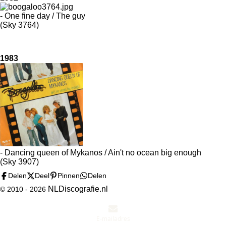
- One fine day / The guy
(Sky 3764)
1983
- Dancing queen of Mykanos / Ain't no ocean big enough
(Sky 3907)
Delen
Deel
Pinnen
Delen
NLDiscografie.nl
© 2010 -
2026
E-mailadres