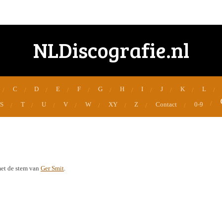
NLDiscografie.nl
C
D
E
F
G
H
I
J
K
L
S
T
U
V
W
XY
Z
Contact
0-9
met de stem van
Ger Smit
.