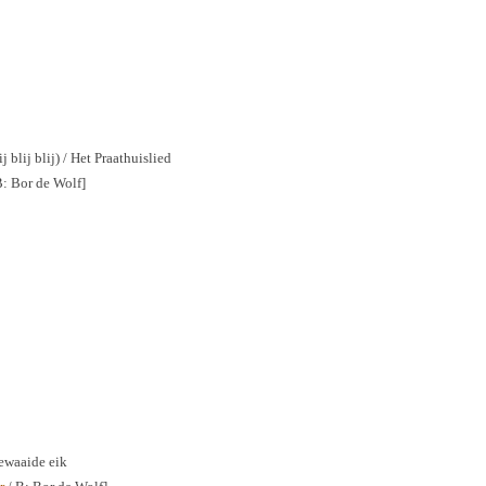
 blij blij) / Het Praathuislied
B: Bor de Wolf]
ewaaide eik