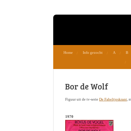
Ga
direct
naar
de
hoofdinhoud
Home
Info gezocht
A
B
Bor de Wolf
Figuur uit de tv-serie
De Fabeltjeskrant
, 
1970