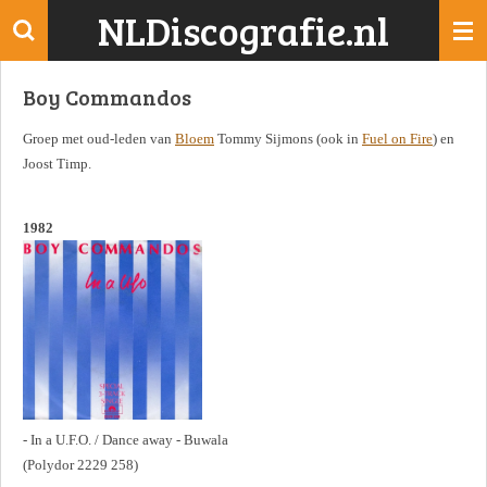
NLDiscografie.nl
Ga
direct
naar
Boy Commandos
de
hoofdinhoud
Groep met oud-leden van
Bloem
Tommy Sijmons (ook in
Fuel on Fire
) en
Joost Timp.
1982
- In a U.F.O. / Dance away - Buwala
(Polydor 2229 258)