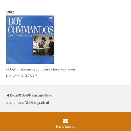
1982
- Don't make me cry / Please close your eyes
(Polydor 810 753-7)
Delen
Deel
Pinnen
Delen
NLDiscografie.nl
© 2010 -
2026
E-mailadres