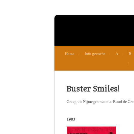
Ga
direct
naar
de
hoofdinhoud
Home
Info gezocht
A
B
Buster Smiles!
Groep uit Nijmegen met o.a. Ruud de Gro
1983