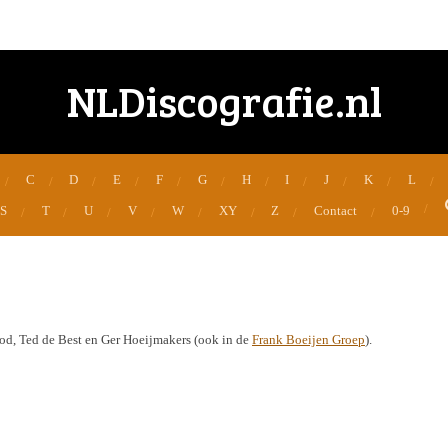
NLDiscografie.nl
C
D
E
F
G
H
I
J
K
L
S
T
U
V
W
XY
Z
Contact
0-9
od, Ted de Best en Ger Hoeijmakers (ook in de
Frank Boeijen Groep
).