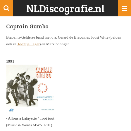
NLDiscografie.nl
Ga
direct
naar
Captain Gumbo
de
hoofdinhoud
Brabants-Gelderse band met o.a. Gerard de Braconier, Joost Witte (beiden
ook in
Toontje Lager
) en Mark Söhngen.
1991
- Allons a Lafayette / Toot toot
(Music & Words MWS 0701)