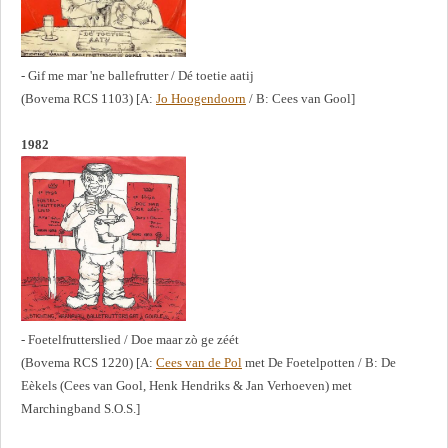
- Gif me mar 'ne ballefrutter / Dé toetie aatij
(Bovema RCS 1103) [A:
Jo Hoogendoorn
/ B: Cees van Gool]
1982
- Foetelfrutterslied / Doe maar zò ge zéét
(Bovema RCS 1220) [A:
Cees van de Pol
met De Foetelpotten / B: De
Eèkels (Cees van Gool, Henk Hendriks & Jan Verhoeven) met
Marchingband S.O.S.]