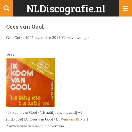
NLDiscografie.nl
Ga
direct
naar
Cees van Gool
de
hoofdinhoud
Geb. Goirle 1927, overleden 2014. Carnavalszanger.
1977
- Ik koom van Gool / 't Is aaltij iets, 't Is aaltij wé
(SKB 009) [A: Cees van Gool / B:
Wim van Boxtel
]
* artiestennamen staan niet vermeld