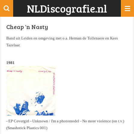
NLDiscografie.nl
Ga
direct
naar
Cheap 'n Nasty
de
hoofdinhoud
Band uit Leiden en omgeving met o.a. Herman de Tollenaere en Kees
Tazelaar.
1981
- EP Covergirl - Unknown / I'm a photomodel - No more violence (on t.v.)
(Smashstick Plastics 001)