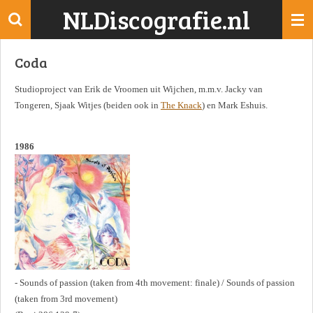
NLDiscografie.nl
Ga
direct
naar
Coda
de
hoofdinhoud
Studioproject van Erik de Vroomen uit Wijchen, m.m.v. Jacky van
Tongeren, Sjaak Witjes (beiden ook in
The Knack
) en Mark Eshuis.
1986
- Sounds of passion (taken from 4th movement: finale) / Sounds of passion
(taken from 3rd movement)