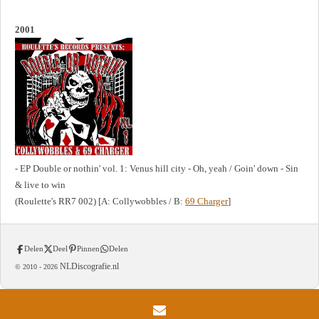
2001
- EP Double or nothin' vol. 1: Venus hill city - Oh, yeah / Goin' down - Sin
& live to win
(Roulette's RR7 002) [A: Collywobbles / B:
69 Charger
]
Delen
Deel
Pinnen
Delen
NLDiscografie.nl
© 2010 -
2026