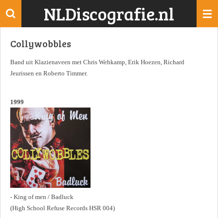
NLDiscografie.nl
Ga
direct
naar
Collywobbles
de
hoofdinhoud
Band uit Klazienaveen met Chris Wehkamp, Erik Hoezen, Richard
Jeurissen en Roberto Timmer.
1999
- King of men / Badluck
(High School Refuse Records HSR 004)