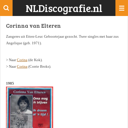
NLDiscografie.nl
Ga
direct
naar
Corinna van Elteren
de
hoofdinhoud
Zangeres uit Etten-Leur. Geboortejaar gezocht. Twee singles met haar zus
Angelique (geb. 1971).
> Naar
Corina
(de Kok).
> Naar
Corina
(Corrie Broks).
1985