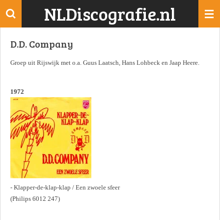
NLDiscografie.nl
Ga
direct
naar
D.D. Company
de
hoofdinhoud
Groep uit Rijswijk met o.a. Guus Laatsch, Hans Lohbeck en Jaap Heere.
1972
- Klapper-de-klap-klap / Een zwoele sfeer
(Philips 6012 247)