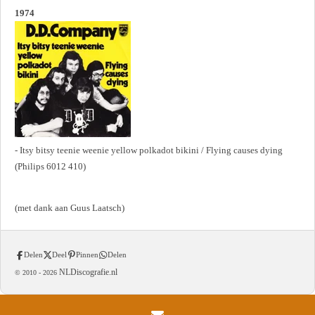
1974
- Itsy bitsy teenie weenie yellow polkadot bikini / Flying causes dying
(Philips 6012 410)
(met dank aan Guus Laatsch)
Delen
Deel
Pinnen
Delen
NLDiscografie.nl
© 2010 -
2026