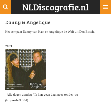
NLDiscografie.nl
Ga
direct
naar
Danny & Angelique
de
hoofdinhoud
Het echtpaar Danny van Ham en Angelique de Wolf uit Den Bosch.
2009
- Alle dagen zondag / Ik kan geen dag meer zonder jou
(Expansie 9.004)