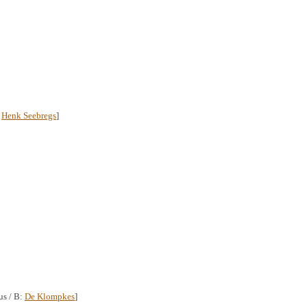
:
Henk Seebregs
]
us / B:
De Klompkes
]