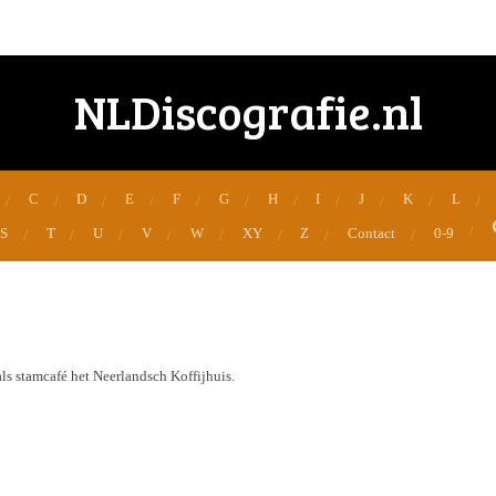
NLDiscografie.nl
C
D
E
F
G
H
I
J
K
L
S
T
U
V
W
XY
Z
Contact
0-9
ls stamcafé het Neerlandsch Koffijhuis.