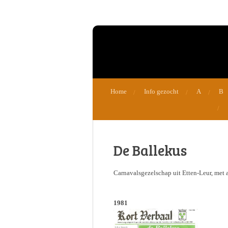
Ga
direct
naar
de
hoofdinhoud
Home
Info gezocht
A
B
De Ballekus
Carnavalsgezelschap uit Etten-Leur, met a
1981