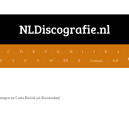
NLDiscografie.nl
C
D
E
F
G
H
I
J
K
L
S
T
U
V
W
XY
Z
Contact
0-9
issingen en Carla Bielok uit Roosendaal.