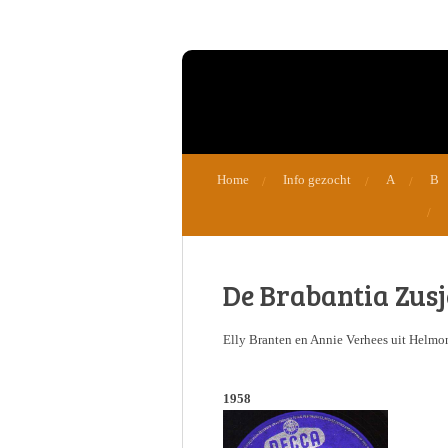
Ga
direct
naar
de
hoofdinhoud
Home
Info gezocht
A
B
De Brabantia Zusj
Elly Branten en Annie Verhees uit Helmo
1958