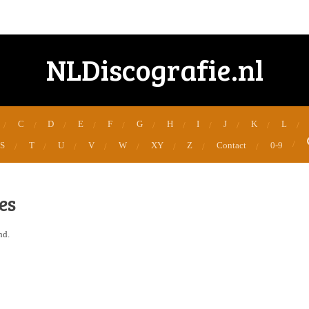
NLDiscografie.nl
C
D
E
F
G
H
I
J
K
L
S
T
U
V
W
XY
Z
Contact
0-9
es
nd.