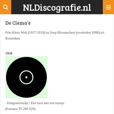
NLDiscografie.nl
Ga
direct
naar
De Clema's
de
hoofdinhoud
Frits Klein Wolt (1927-2018) en Joop Bloemscheer (overleden 1998) uit
Rotterdam.
1958
- Emigratieliedje / Een huis met een tuintje
(Fontana TF 266 020)