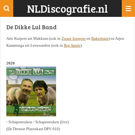
NLDiscografie.nl
Ga
direct
naar
De Dikke Lul Band
de
hoofdinhoud
Arie Kuipers uit Makkum (ook in
Zware Jongens
en
Bakertrain
) en Arjen
Kamminga uit Leeuwarden (ook in
Big Apple
).
2020
- Schapeneuken / Schapeneuken (live)
(De Drentse Platenkast DPV 010)