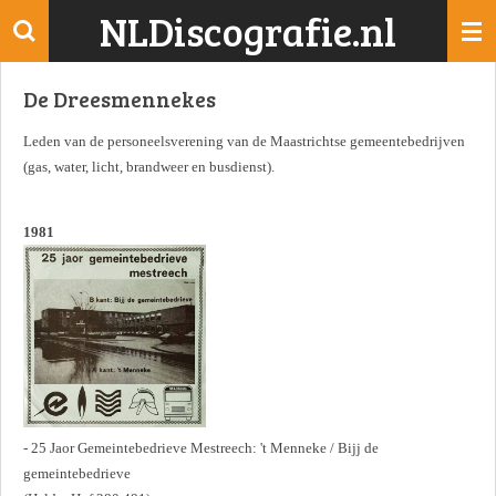
NLDiscografie.nl
Ga
direct
naar
De Dreesmennekes
de
hoofdinhoud
Leden van de personeelsverening van de Maastrichtse gemeentebedrijven
(gas, water, licht, brandweer en busdienst).
1981
- 25 Jaor Gemeintebedrieve Mestreech: 't Menneke / Bijj de
gemeintebedrieve