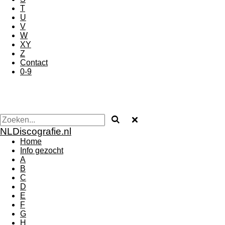
T
U
V
W
XY
Z
Contact
0-9
NLDiscografie.nl
Home
Info gezocht
A
B
C
D
E
F
G
H