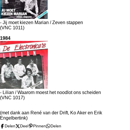
- Jij moet kiezen Marian / Zeven stappen
(VNC 1011)
1984
- Lilian / Waarom moest het noodlot ons scheiden
(VNC 1017)
(met dank aan René van der Drift, Ko Aker en Erik
Engelbertink)
Delen
Deel
Pinnen
Delen