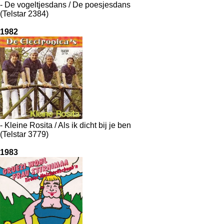
- De vogeltjesdans / De poesjesdans
(Telstar 2384)
1982
- Kleine Rosita / Als ik dicht bij je ben
(Telstar 3779)
1983