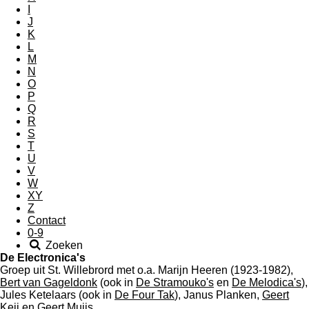
I
J
K
L
M
N
O
P
Q
R
S
T
U
V
W
XY
Z
Contact
0-9
Zoeken
De Electronica's
Groep uit St. Willebrord met o.a. Marijn Heeren (1923-1982),
Bert van Gageldonk
(ook in
De Stramouko's
en
De Melodica's
),
Jules Ketelaars (ook in
De Four Tak
), Janus Planken,
Geert
Keij
en Geert Muijs.