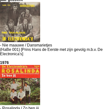
- Nie maauwe / Dansmarietjes
(HaBe 001) [Prins Hans de Eerste met zijn gevolg m.b.v. De
Electronica's]
1976
- Rosalinda / Zo ben jij