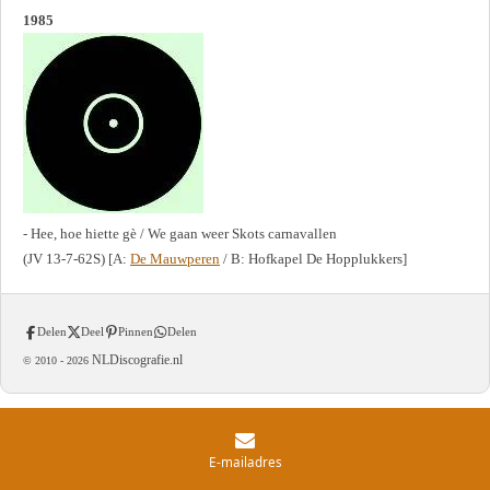
1985
- Hee, hoe hiette gè / We gaan weer Skots carnavallen
(JV 13-7-62S) [A:
De Mauwperen
/ B: Hofkapel De Hopplukkers]
Delen
Deel
Pinnen
Delen
NLDiscografie.nl
© 2010 -
2026
E-mailadres