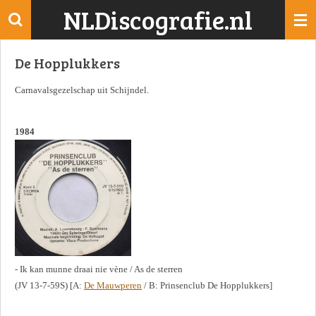
NLDiscografie.nl
Ga
direct
naar
De Hopplukkers
de
hoofdinhoud
Carnavalsgezelschap uit Schijndel.
1984
- Ik kan munne draai nie vène / As de sterren
(JV 13-7-59S) [A:
De Mauwperen
/ B: Prinsenclub De Hopplukkers]