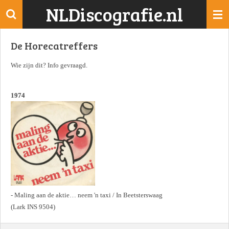
NLDiscografie.nl
Ga
direct
naar
De Horecatreffers
de
hoofdinhoud
Wie zijn dit? Info gevraagd.
1974
- Maling aan de aktie… neem 'n taxi / In Beetsterswaag
(Lark INS 9504)