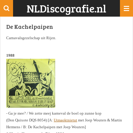
NLDiscografie.nl
Ga
direct
naar
De Kachelpaipen
de
hoofdinhoud
Carnavalsgezelschap uit Rijen.
1988
- Ga je mee? / We zette meej karneval de boel op zunne kop
(Don Quixote DQS 8054) [A:
Utmaoktnietut
met Joep Wouters & Martin
Hermens / B: De Kachelpaipen met Joep Wouters]