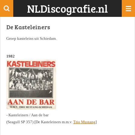
NLDiscografie.nl
Ga
direct
naar
De Kasteleiners
de
hoofdinhoud
Groep kasteleins uit Schiedam.
1982
- Kasteleiners / Aan de bar
(Seagull SP 357) [De Kasteleiners m.m.v.
Trio Mustang
]