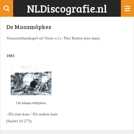
NLDiscografie.nl
Ga
direct
naar
De Maasmöpkes
de
hoofdinhoud
Vrouwenblaaskapel uit Venlo o.l.v. Thei Rutten (een man).
1985
- D'n eine kant / D'n andere kant
(Starlet 10 273)