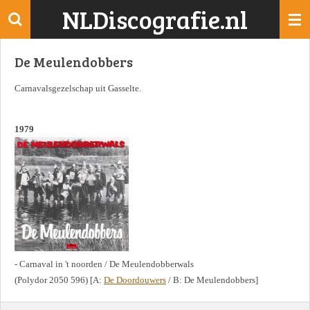
NLDiscografie.nl
Ga
direct
naar
De Meulendobbers
de
hoofdinhoud
Carnavalsgezelschap uit Gasselte.
1979
- Carnaval in 't noorden / De Meulendobberwals
(Polydor 2050 596) [A:
De Doordouwers
/ B: De Meulendobbers]