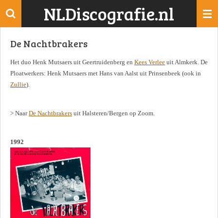
NLDiscografie.nl
Ga
direct
naar
De Nachtbrakers
de
hoofdinhoud
Het duo Henk Mutsaers uit Geertruidenberg en
Kees Verlee
uit Almkerk. De
Ploatwerkers: Henk Mutsaers met Hans van Aalst uit Prinsenbeek (ook in
Zullie
).
> Naar
De Nachtbrakers
uit Halsteren/Bergen op Zoom.
1992