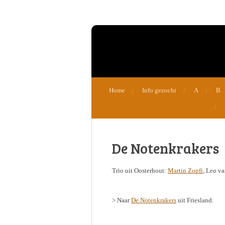
Ga
direct
naar
de
hoofdinhoud
Home
Info gezocht
A
B
De Notenkrakers
Trio uit Oosterhout:
Martin Zopfi
, Leo va
> Naar
De Notenkrakers
uit Friesland.