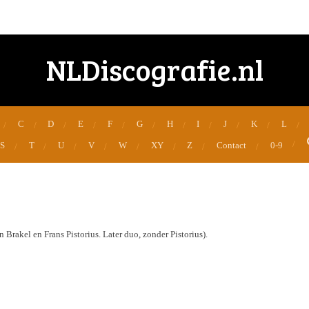
NLDiscografie.nl
C
D
E
F
G
H
I
J
K
L
S
T
U
V
W
XY
Z
Contact
0-9
n Brakel en Frans Pistorius. Later duo, zonder Pistorius).