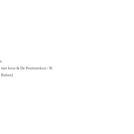
st
y
met koor & De Peeënstekers / B:
n Buben]