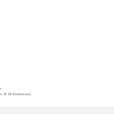
a
rs / B: De Kwèkebosse]