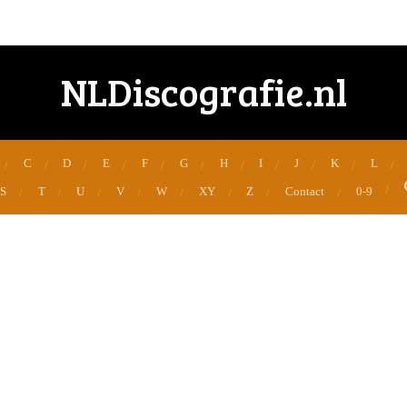
NLDiscografie.nl
C
D
E
F
G
H
I
J
K
L
S
T
U
V
W
XY
Z
Contact
0-9