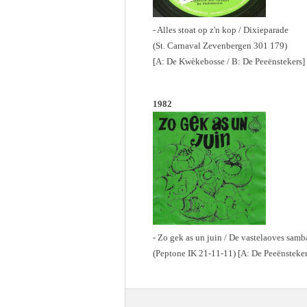
- Alles stoat op z'n kop / Dixieparade
(St. Carnaval Zevenbergen 301 179)
[A: De Kwèkebosse / B: De Peeënstekers]
1982
- Zo gek as un juin / De vastelaoves samb
(Peptone IK 21-11-11) [A: De Peeënsteke