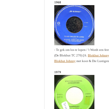
1968
- Te gek om los te lopen / 't Wordt een fee
(De Blokhut TC 270) [A:
Blokhut Johnn
Blokhut Johnny
met koor & Die Lustige
1979