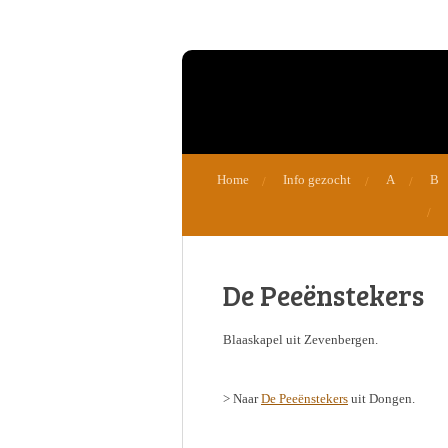
Ga
direct
naar
de
hoofdinhoud
Home
Info gezocht
A
B
De Peeënstekers
Blaaskapel uit Zevenbergen.
> Naar
De Peeënstekers
uit Dongen.