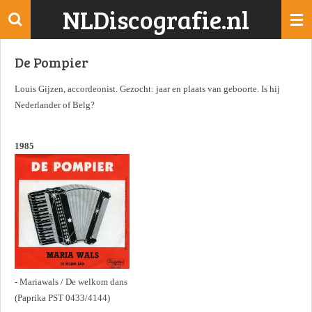
NLDiscografie.nl
Ga
direct
naar
De Pompier
de
hoofdinhoud
Louis Gijzen, accordeonist. Gezocht: jaar en plaats van geboorte. Is hij
Nederlander of Belg?
1985
- Mariawals / De welkom dans
(Paprika PST 0433/4144)