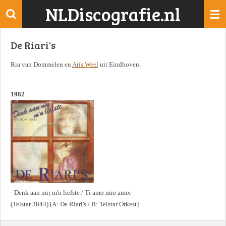
NLDiscografie.nl
Ga
direct
naar
De Riari's
de
hoofdinhoud
Ria van Dommelen en
Aris Weel
uit Eindhoven.
1982
- Denk aan mij m'n liefste / Ti amo mio amor
(Telstar 3844) [A: De Riari's / B: Telstar Orkest]