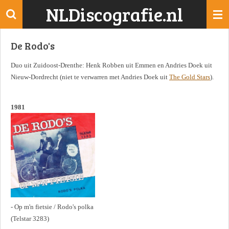
NLDiscografie.nl
Ga
direct
naar
De Rodo's
de
hoofdinhoud
Duo uit Zuidoost-Drenthe: Henk Robben uit Emmen en Andries Doek uit
Nieuw-Dordrecht (niet te verwarren met Andries Doek uit
The Gold Stars
).
1981
- Op m'n fietsie / Rodo's polka
(Telstar 3283)