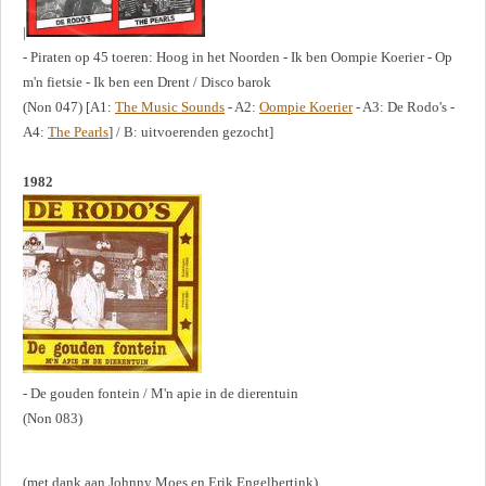
|
- Piraten op 45 toeren: Hoog in het Noorden - Ik ben Oompie Koerier - Op
m'n fietsie - Ik ben een Drent / Disco barok
(Non 047) [A1:
The Music Sounds
- A2:
Oompie Koerier
- A3: De Rodo's -
A4:
The Pearls
] / B: uitvoerenden gezocht]
1982
- De gouden fontein / M'n apie in de dierentuin
(Non 083)
(met dank aan Johnny Moes en Erik Engelbertink)