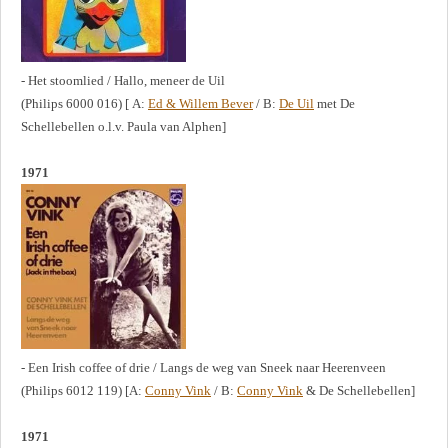
- Het stoomlied / Hallo, meneer de Uil
(Philips 6000 016) [ A:
Ed & Willem Bever
/ B:
De Uil
met De
Schellebellen o.l.v. Paula van Alphen]
1971
- Een Irish coffee of drie / Langs de weg van Sneek naar Heerenveen
(Philips 6012 119) [A:
Conny Vink
/ B:
Conny Vink
& De Schellebellen]
1971