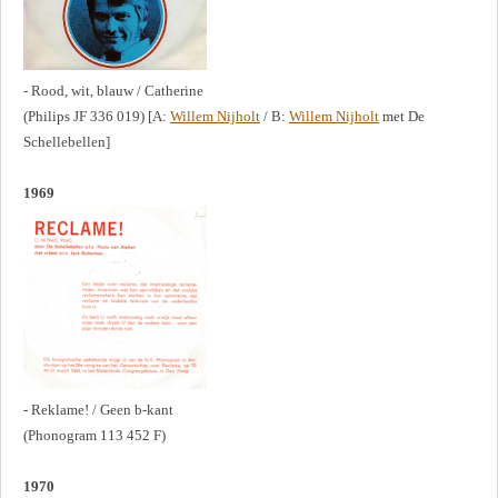
- Rood, wit, blauw / Catherine
(Philips JF 336 019) [A:
Willem Nijholt
/ B:
Willem Nijholt
met De
Schellebellen]
1969
- Reklame! / Geen b-kant
(Phonogram 113 452 F)
1970