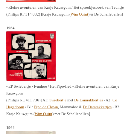
- Kleine avonturen van Kasje Kauwgom / Het sprookjesboek van Teuntje
(Philips RF 314 082) [Kasje Kauwgom (
Wim Quint
) & De Schellebellen]
1964
- EP Swiebertje - Ivanhoe / Het Pipo-lied - Kleine avonturen van Kasje
Kauwgom
(Philips NE 411 736) [A1:
Swiebertje
met
De Damrakkertjes
- A2:
Co
Hagedoorn
/ B1:
Pipo de Clown
, Mammaloe &
De Damrakkertjes
- B2:
Kasje Kauwgum (
Wim Quint
) met De Schellebellen]
1964