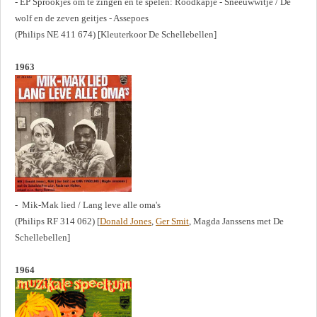
- EP Sprookjes om te zingen en te spelen: Roodkapje - Sneeuwwitje / De
wolf en de zeven geitjes - Assepoes
(Philips NE 411 674) [Kleuterkoor De Schellebellen]
1963
- Mik-Mak lied / Lang leve alle oma's
(Philips RF 314 062) [
Donald Jones
,
Ger Smit
, Magda Janssens met De
Schellebellen]
1964