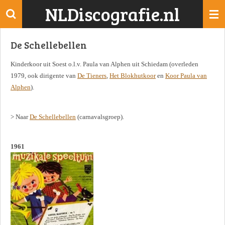
NLDiscografie.nl
Ga
direct
naar
De Schellebellen
de
hoofdinhoud
Kinderkoor uit Soest o.l.v. Paula van Alphen uit Schiedam (overleden
1979, ook dirigente van
De Tieners
,
Het Blokhutkoor
en
Koor Paula van
Alphen
).
> Naar
De Schellebellen
(carnavalsgroep).
1961