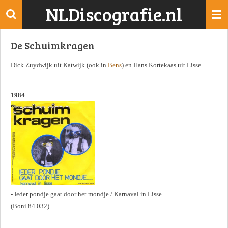
NLDiscografie.nl
Ga
direct
naar
De Schuimkragen
de
hoofdinhoud
Dick Zuydwijk uit Katwijk (ook in
Bens
) en Hans Kortekaas uit Lisse.
1984
- Ieder pondje gaat door het mondje / Karnaval in Lisse
(Boni 84 032)