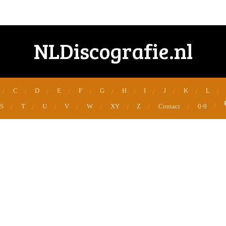
NLDiscografie.nl
C
D
E
F
G
H
I
J
K
L
S
T
U
V
W
XY
Z
Contact
0-9