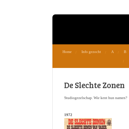
Ga
direct
naar
de
hoofdinhoud
Home
Info gezocht
A
B
De Slechte Zonen
Studiogezelschap. Wie kent hun namen?
1972