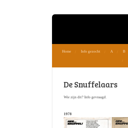
Ga
direct
naar
de
hoofdinhoud
Home
Info gezocht
A
B
De Snuffelaars
Wie zijn dit? Info gevraagd.
1978