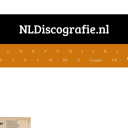
NLDiscografie.nl
C
D
E
F
G
H
I
J
K
L
S
T
U
V
W
XY
Z
Contact
0-9