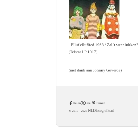
- Elluf elluflied 1968 / Zal 't weer lukken
(Telstar LP 1017)
(met dank aan Johnny Goverde)
Delen
Deel
Pinnen
NLDiscografie.nl
© 2010 -
2026