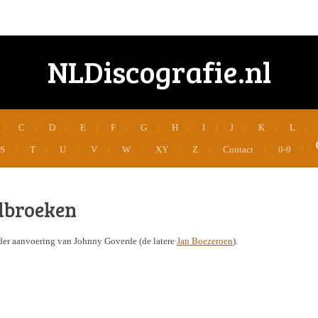
NLDiscografie.nl
C
D
E
F
G
H
I
J
K
L
S
T
U
V
W
XY
Z
Contact
0-9
olbroeken
der aanvoering van Johnny Goverde (de latere
Jan Boezeroen
).