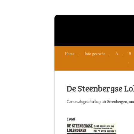
Ga
direct
naar
de
hoofdinhoud
Home
Info gezocht
A
B
De Steenbergse L
Carnavalsgezelschap uit Steenbergen, on
1968